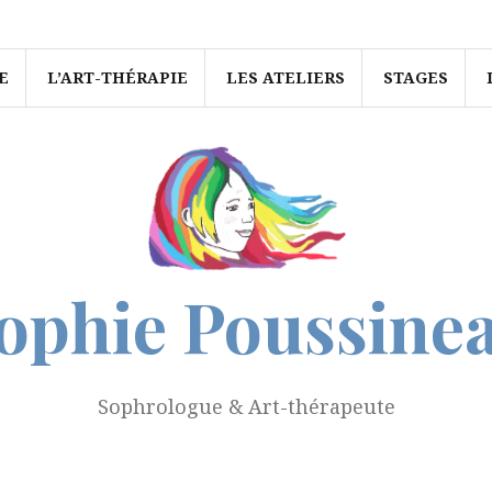
Sophrologie
L’Art-
Les
STAGES
Information
Thérapie
ateliers
E
L’ART-THÉRAPIE
LES ATELIERS
STAGES
ophie Poussine
Sophrologue & Art-thérapeute