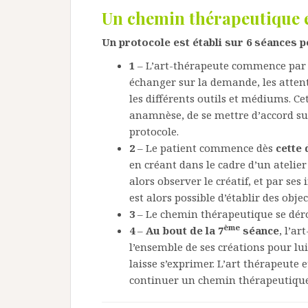
Un chemin thérapeutique e
Un protocole est établi sur 6 séances 
1
– L’art-thérapeute commence pa
échanger sur la demande, les attente
les différents outils et médiums. Ce
anamnèse, de se mettre d’accord sur
protocole.
2
– Le patient commence dès
cette
en créant dans le cadre d’un atelie
alors observer le créatif, et par se
est alors possible d’établir des object
3
– Le chemin thérapeutique se dé
ème
4
–
Au bout de la 7
séance
, l’ar
l’ensemble de ses créations pour lui
laisse s’exprimer. L’art thérapeute et
continuer un chemin thérapeutique