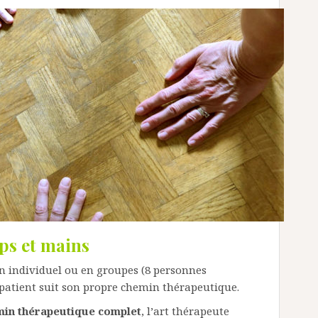
ps et mains
en individuel ou en groupes (8 personnes
tient suit son propre chemin thérapeutique.
min thérapeutique complet
, l’art thérapeute